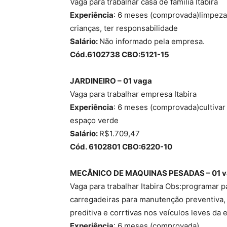
Vaga para trabalhar casa de família Itabira
Experiência
: 6 meses (comprovada)limpeza d
crianças, ter responsabilidade
Salário:
Não informado pela empresa.
Cód.6102738 CBO:5121-15
JARDINEIRO – 01 vaga
Vaga para trabalhar empresa Itabira
Experiência
: 6 meses (comprovada)cultivar p
espaço verde
Salário:
R$1.709,47
Cód. 6102801 CBO:6220-10
MECÂNICO DE MAQUINAS PESADAS – 01 
Vaga para trabalhar Itabira Obs:programar 
carregadeiras para manutenção preventiva,
preditiva e corrtivas nos veículos leves da
Experiência
: 6 meses (comprovada)