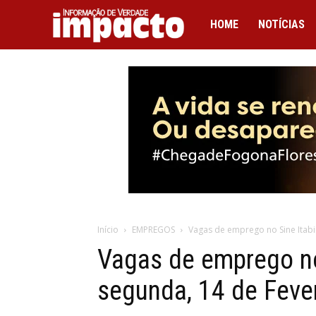
IMPACTO
HOME
NOTÍCIAS
Início
EMPREGOS
Vagas de emprego no Sine Itabi
Vagas de emprego no
segunda, 14 de Feve