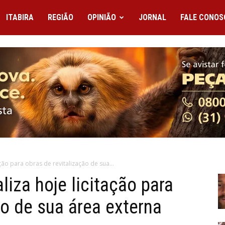
ITABIRA
REGIÃO
OPINIÃO
JORNAL
FALE CONOS
ção para obras de revitalização de sua...
liza hoje licitação para
ão de sua área externa