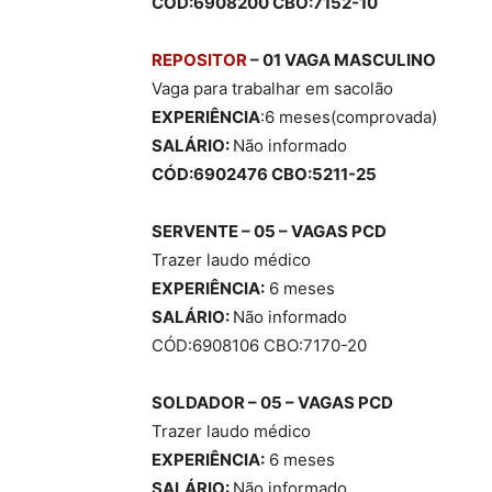
CÓD:6908200 CBO:7152-10
REPOSITOR
– 01 VAGA MASCULINO
Vaga para trabalhar em sacolão
EXPERIÊNCIA
:6 meses(comprovada)
SALÁRIO:
Não informado
CÓD:6902476 CBO:5211-25
SERVENTE – 05 – VAGAS
PCD
Trazer laudo médico
EXPERIÊNCIA:
6 meses
SALÁRIO:
Não informado
CÓD:6908106 CBO:7170-20
SOLDADOR – 05 – VAGAS
PCD
Trazer laudo médico
EXPERIÊNCIA:
6 meses
SALÁRIO:
Não informado