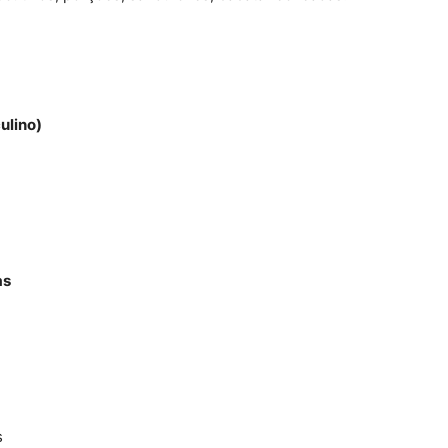
ulino)
as
s