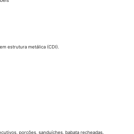
beis
m estrutura metálica (CDI).
ecutivos, porções, sanduíches, babata recheadas.