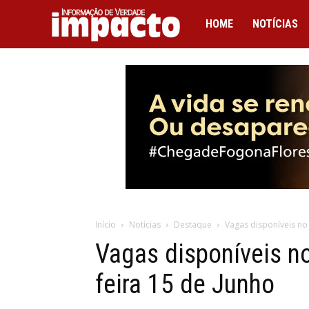
IMPACTO
HOME
NOTÍCIAS
Início
Notícias
Destaque
Vagas disponíveis no 
Vagas disponíveis no
feira 15 de Junho