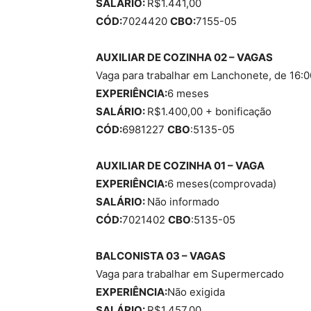
SALÁRIO:
R$1.441,00
CÓD:
7024420
CBO:
7155-05
AUXILIAR DE COZINHA 02 – VAGAS
Vaga para trabalhar em Lanchonete, de 16:0
EXPERIÊNCIA:
6 meses
SALÁRIO:
R$1.400,00 + bonificação
CÓD:
6981227
CBO
:5135-05
AUXILIAR DE COZINHA 01 – VAGA
EXPERIÊNCIA:
6 meses(comprovada)
SALÁRIO:
Não informado
CÓD:
7021402
CBO
:5135-05
BALCONISTA 03 – VAGAS
Vaga para trabalhar em Supermercado
EXPERIÊNCIA:
Não exigida
SALÁRIO:
R$1.457,00