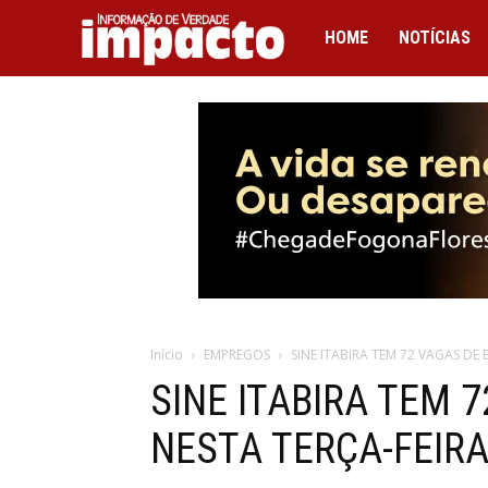
IMPACTO
HOME
NOTÍCIAS
Início
EMPREGOS
SINE ITABIRA TEM 72 VAGAS DE 
SINE ITABIRA TEM 
NESTA TERÇA-FEIRA