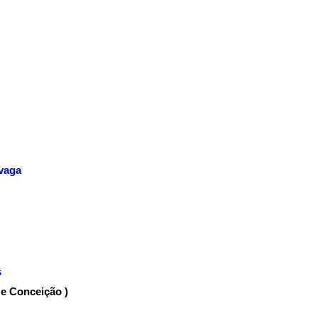
vaga
s
 e Conceição )