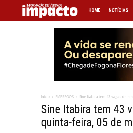
IMPACTO
HOME
NOTÍCIAS
Início
EMPREGOS
Sine Itabira tem 43 vagas de em
Sine Itabira tem 43
quinta-feira, 05 de m