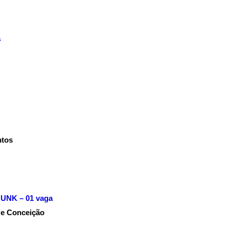
a
ntos
NK – 01 vaga
ê e Conceição