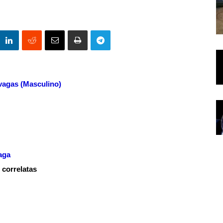
vagas
(Masculino)
aga
 correlatas