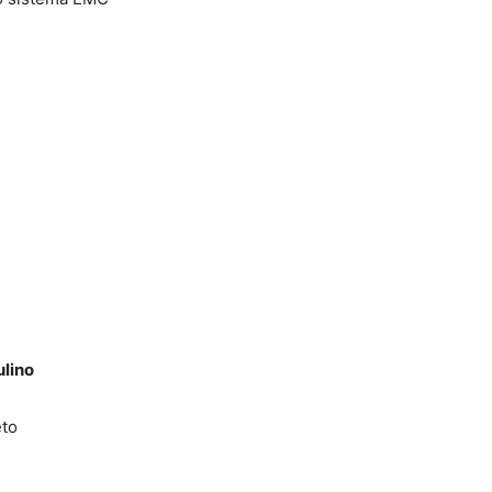
lino
eto