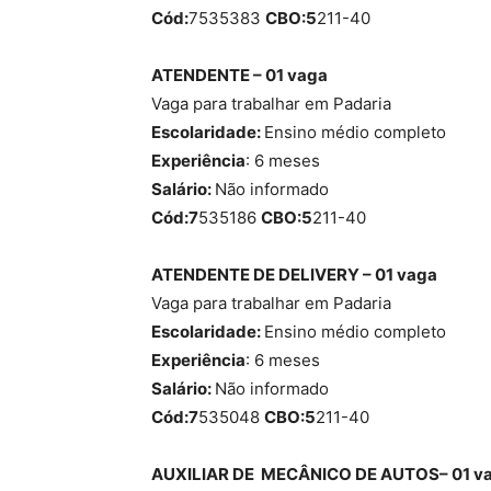
Cód:
7535383
CBO:5
211-40
ATENDENTE – 01 vaga
Vaga para trabalhar em Padaria
Escolaridade:
Ensino médio completo
Experiência
: 6 meses
Salário:
Não informado
Cód:7
535186
CBO:5
211-40
ATENDENTE DE DELIVERY – 01 vaga
Vaga para trabalhar em Padaria
Escolaridade:
Ensino médio completo
Experiência
: 6 meses
Salário:
Não informado
Cód:7
535048
CBO:5
211-40
AUXILIAR DE MECÂNICO DE AUTOS– 01 v