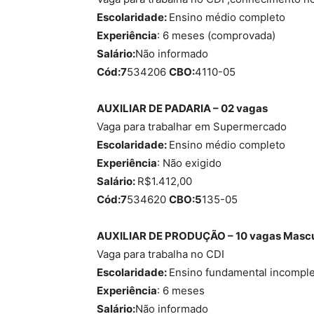
Escolaridade:
Ensino médio completo
Experiência
: 6 meses (comprovada)
Salário:
Não informado
Cód:7
534206
CBO:
4110-05
AUXILIAR DE PADARIA – 02 vagas
Vaga para trabalhar em Supermercado
Escolaridade:
Ensino médio completo
Experiência
: Não exigido
Salário:
R$1.412,00
Cód:7
534620
CBO:5
135-05
AUXILIAR DE PRODUÇÃO – 10 vagas
Mascu
Vaga para trabalha no CDI
Escolaridade:
Ensino fundamental incompl
Experiência
: 6 meses
Salário:
Não informado