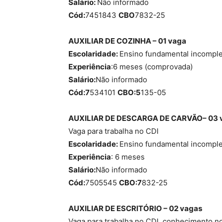
Salário:
Não informado
Cód:
7451843
CBO
7832-25
AUXILIAR DE COZINHA – 01 vaga
Escolaridade:
Ensino fundamental incompl
Experiência
:6 meses (comprovada)
Salário:
Não informado
Cód:7
534101
CBO:5
135-05
AUXILIAR DE DESCARGA DE CARVÃO– 03 
Vaga para trabalha no CDI
Escolaridade:
Ensino fundamental incompl
Experiência
: 6 meses
Salário:
Não informado
Cód:
7505545
CBO:7
832-25
AUXILIAR DE ESCRITÓRIO – 02 vagas
Vaga para trabalha no CDI ,conhecimento 