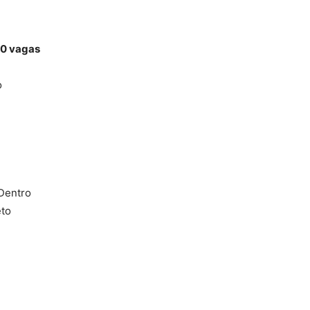
0 vagas
o
Dentro
eto