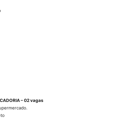
o
CADORIA – 02 vagas
supermercado.
eto