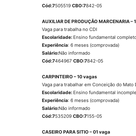
Cód:7
505519
CBO:7
842-05
AUXILIAR DE PRODUÇÃO MARCENARIA – 1
Vaga para trabalha no CDI
Escolaridade:
Ensino fundamental complet
Experiência
: 6 meses (comprovada)
Salário:
Não informado
Cód:7
464967
CBO:7
842-05
CARPINTEIRO – 10 vagas
Vaga para trabalhar em Conceição do Mato 
Escolaridade:
Ensino fundamental incompl
Experiência
: 6 meses (comprovada)
Salário:
Não informado
Cód:7
535209
CBO:7
155-05
CASEIRO PARA SITIO – 01 vaga