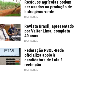
Resíduos agrícolas podem
ser usados na produção de
hidrogênio verde
06/08/2026
Revista Brasil, apresentado
por Valter Lima, completa
40 anos
06/08/2026
Federação PSOL-Rede
oficializa apoio à
candidatura de Lula à
reeleição
06/08/2026