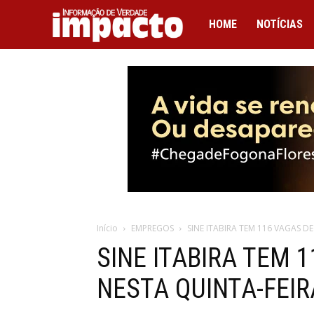
IMPACTO
HOME
NOTÍCIAS
Início
EMPREGOS
SINE ITABIRA TEM 116 VAGAS D
SINE ITABIRA TEM 
NESTA QUINTA-FEIR