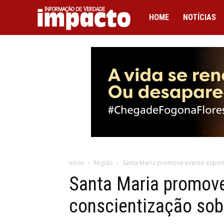
IMPACTO
HOME
NOTÍCIAS
Início
Região
Santa Maria promove evento esport
Santa Maria promove
conscientização sob