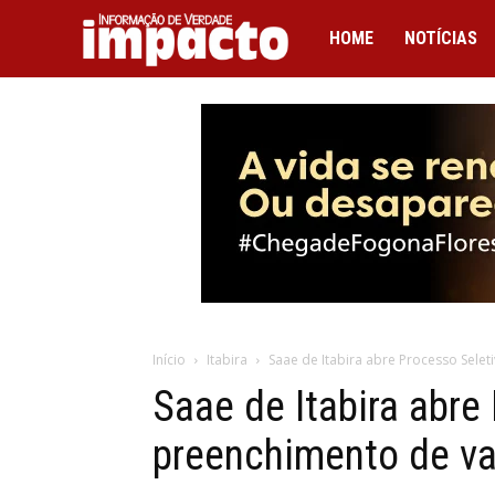
IMPACTO
HOME
NOTÍCIAS
Início
Itabira
Saae de Itabira abre Processo Sele
Saae de Itabira abre
preenchimento de v