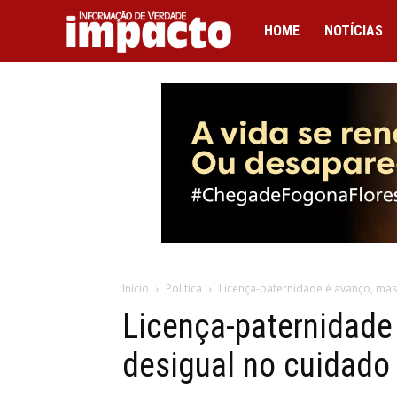
IMPACTO
HOME
NOTÍCIAS
Início
Política
Licença-paternidade é avanço, mas 
Licença-paternidade
desigual no cuidado 