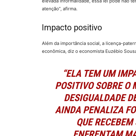
elevada informalidade, essa lei pode não te
atenção”, afirma.
Impacto positivo
Além da importância social, a licença-pate
econômica, diz o economista Euzébio Sous
“ELA TEM UM IMP
POSITIVO SOBRE O 
DESIGUALDADE D
AINDA PENALIZA F
QUE RECEBEM 
ENFRENTAM MA