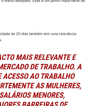
r o efeito desejado. Esse é um ponto importante de
rnidade de 20 dias também tem uma relevância
a.
ACTO MAIS RELEVANTE E
MERCADO DE TRABALHO. A
E ACESSO AO TRABALHO
ORTEMENTE AS MULHERES,
SALÁRIOS MENORES,
IORES BARREIRAS DE