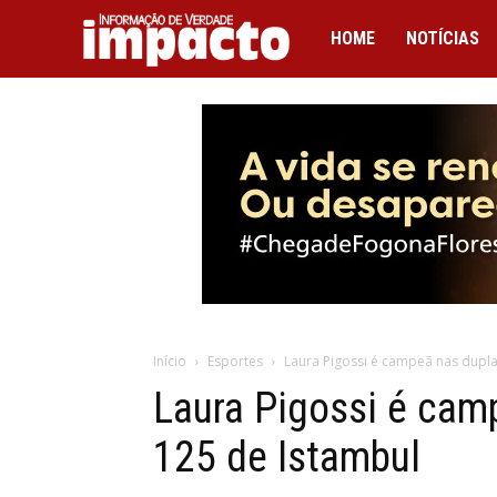
IMPACTO
HOME
NOTÍCIAS
Início
Esportes
Laura Pigossi é campeã nas dupl
Laura Pigossi é cam
125 de Istambul