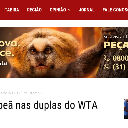
ITABIRA
REGIÃO
OPINIÃO
JORNAL
FALE CONOS
as do WTA 125 de Istambul
peã nas duplas do WTA