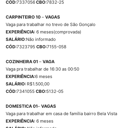
CÓD:
7337056
CBO:
7832-25
CARPINTEIRO 10
–
VAGAS
Vaga para trabalhar no trevo de São Gonçalo
EXPERIÊNCIA:
6 meses(comprovada)
SALÁRIO
:Não informado
CÓD:
7323795
CBO:
7155-058
COZINHEIRA 01
–
VAGA
Vaga pra trabalhar de 16:30 as 00:50
EXPERIÊNCIA:
6 meses
SALÁRIO:
R$1.500,00
CÓD:
7341055
CBO:
5132-05
DOMESTICA 01
–
VAGAS
Vaga para trabalhar em casa de família bairro Bela Vista
EXPERIÊNCIA:
6 meses