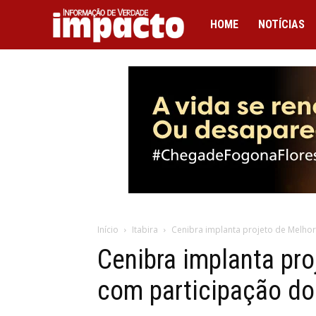
IMPACTO
HOME
NOTÍCIAS
Início
Itabira
Cenibra implanta projeto de Melho
Cenibra implanta pro
com participação d