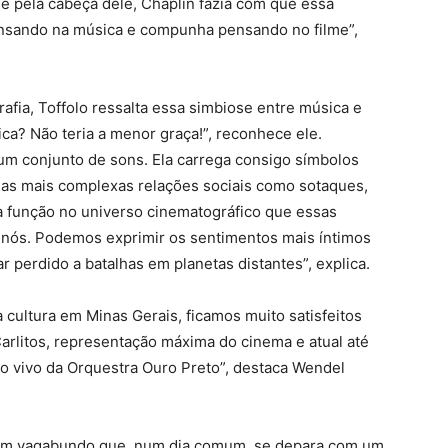
e pela cabeça dele, Chaplin fazia com que essa
ensando na música e compunha pensando no filme”,
rafia, Toffolo ressalta essa simbiose entre música e
a? Não teria a menor graça!”, reconhece ele.
um conjunto de sons. Ela carrega consigo símbolos
as mais complexas relações sociais como sotaques,
a função no universo cinematográfico que essas
s nós. Podemos exprimir os sentimentos mais íntimos
 perdido a batalhas em planetas distantes”, explica.
 cultura em Minas Gerais, ficamos muito satisfeitos
rlitos, representação máxima do cinema e atual até
ao vivo da Orquestra Ouro Preto”, destaca Wendel
de um vagabundo que, num dia comum, se depara com um