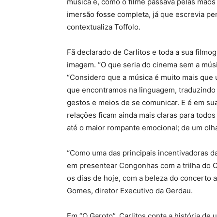
música e, como o filme passava pelas mãos 
imersão fosse completa, já que escrevia p
contextualiza Toffolo.
Fã declarado de Carlitos e toda a sua filmog
imagem. “O que seria do cinema sem a músic
“Considero que a música é muito mais que 
que encontramos na linguagem, traduzindo 
gestos e meios de se comunicar. E é em su
relações ficam ainda mais claras para todo
até o maior rompante emocional; de um olhar
“Como uma das principais incentivadoras da
em presentear Congonhas com a trilha do Ca
os dias de hoje, com a beleza do concerto 
Gomes, diretor Executivo da Gerdau.
Em “O Garoto”, Carlitos conta a história 