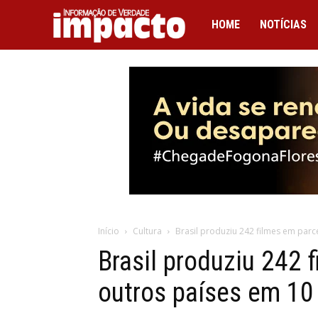
IMPACTO
HOME
NOTÍCIAS
Início
Cultura
Brasil produziu 242 filmes em par
Brasil produziu 242 
outros países em 10