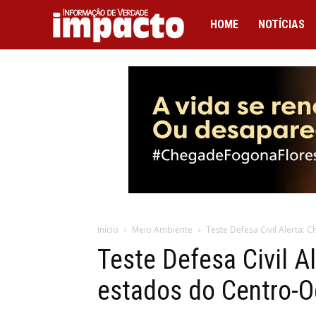
IMPACTO
HOME
NOTÍCIAS
Início
Meio Ambiente
Teste Defesa Civil Alerta: 
Teste Defesa Civil A
estados do Centro-O