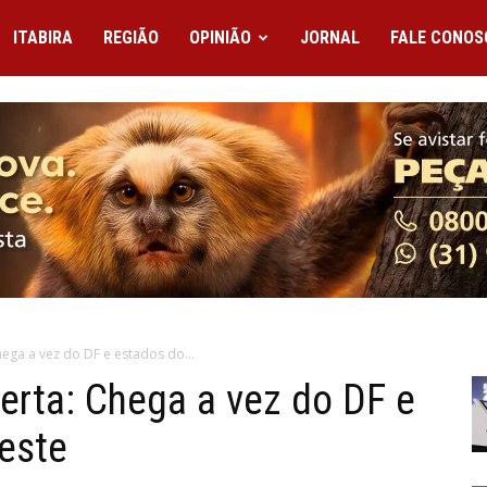
ITABIRA
REGIÃO
OPINIÃO
JORNAL
FALE CONOS
Chega a vez do DF e estados do...
lerta: Chega a vez do DF e
este