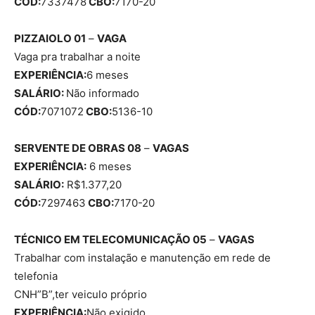
CÓD:
7337478
CBO:
7170-20
PIZZAIOLO 01
–
VAGA
Vaga pra trabalhar a noite
EXPERIÊNCIA:
6 meses
SALÁRIO:
Não informado
CÓD:
7071072
CBO:
5136-10
SERVENTE DE OBRAS 08
–
VAGAS
EXPERIÊNCIA:
6 meses
SALÁRIO:
R$1.377,20
CÓD:
7297463
CBO:
7170-20
TÉCNICO EM TELECOMUNICAÇÃO 05
–
VAGAS
Trabalhar com instalação e manutenção em rede de
telefonia
CNH”B”,ter veiculo próprio
EXPERIÊNCIA:
Não exigido