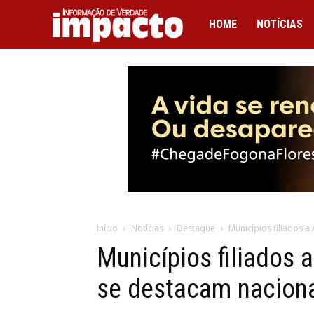
IMPACTO
HOME
NOTÍCIAS
Início
Notícias
Destaque
Municípios filiados 
Municípios filiados
se destacam nacion