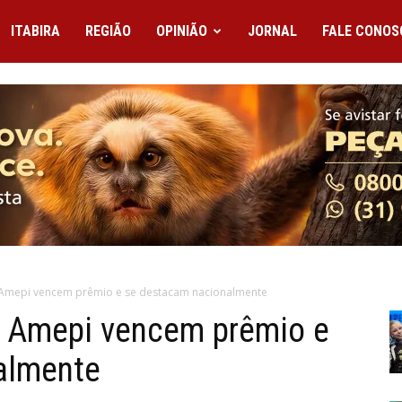
ITABIRA
REGIÃO
OPINIÃO
JORNAL
FALE CONOS
a Amepi vencem prêmio e se destacam nacionalmente
 a Amepi vencem prêmio e
almente