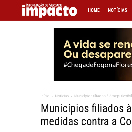
IMPACTO
HOME
NOTÍCIAS
Início
Notícias
Municípios filiados à Amepi flexib
Municípios filiados 
medidas contra a Co