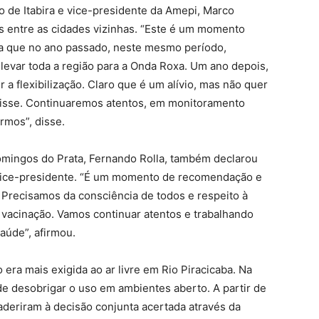
ito de Itabira e vice-presidente da Amepi, Marco
s entre as cidades vizinhas. “Este é um momento
da que no ano passado, neste mesmo período,
evar toda a região para a Onda Roxa. Um ano depois,
a flexibilização. Claro que é um alívio, mas não quer
 disse. Continuaremos atentos, em monitoramento
rmos”, disse.
omingos do Prata, Fernando Rolla, também declarou
o vice-presidente. “É um momento de recomendação e
 Precisamos da consciência de todos e respeito à
 à vacinação. Vamos continuar atentos e trabalhando
aúde”, afirmou.
o era mais exigida ao ar livre em Rio Piracicaba. Na
ade desobrigar o uso em ambientes aberto. A partir de
 aderiram à decisão conjunta acertada através da