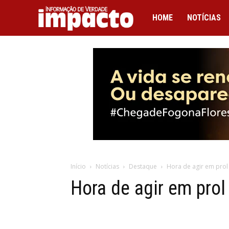
IMPACTO
HOME
NOTÍCIAS
Início
Notícias
Destaque
Hora de agir em prol
Hora de agir em prol