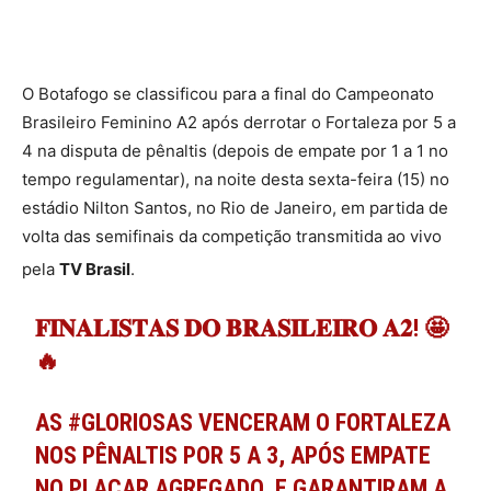
O Botafogo se classificou para a final do Campeonato
Brasileiro Feminino A2 após derrotar o Fortaleza por 5 a
4 na disputa de pênaltis (depois de empate por 1 a 1 no
tempo regulamentar), na noite desta sexta-feira (15) no
estádio Nilton Santos, no Rio de Janeiro, em partida de
volta das semifinais da competição transmitida ao vivo
pela
TV Brasil
.
𝐅𝐈𝐍𝐀𝐋𝐈𝐒𝐓𝐀𝐒 𝐃𝐎 𝐁𝐑𝐀𝐒𝐈𝐋𝐄𝐈𝐑𝐎 𝐀𝟐! 🤩
🔥
AS
#GLORIOSAS
VENCERAM O FORTALEZA
NOS PÊNALTIS POR 5 A 3, APÓS EMPATE
NO PLACAR AGREGADO, E GARANTIRAM A