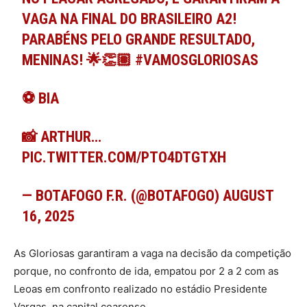
VAGA NA FINAL DO BRASILEIRO A2!
PARABÉNS PELO GRANDE RESULTADO,
MENINAS! 🌟👏🏽
#VAMOSGLORIOSAS
⚽️ BIA
📸 ARTHUR…
PIC.TWITTER.COM/PTO4DTGTXH
— BOTAFOGO F.R. (@BOTAFOGO)
AUGUST
16, 2025
As Gloriosas garantiram a vaga na decisão da competição
porque, no confronto de ida, empatou por 2 a 2 com as
Leoas em confronto realizado no estádio Presidente
Vargas, na capital cearense.