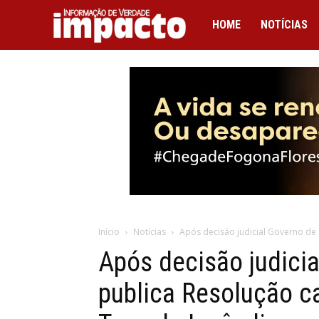
IMPACTO
HOME
NOTÍCIAS
Início
Notícias
Após decisão judicial Governo de
Após decisão judici
publica Resolução c